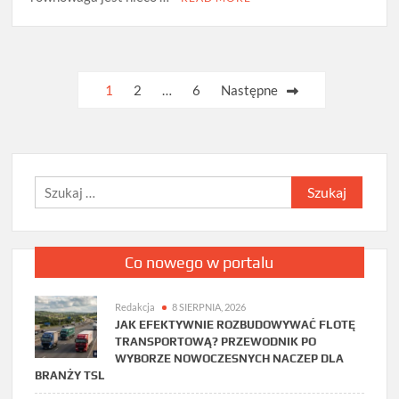
Stronicowanie
1
2
…
6
Następne
wpisów
Szukaj:
Co nowego w portalu
Redakcja
8 SIERPNIA, 2026
JAK EFEKTYWNIE ROZBUDOWYWAĆ FLOTĘ
TRANSPORTOWĄ? PRZEWODNIK PO
WYBORZE NOWOCZESNYCH NACZEP DLA
BRANŻY TSL