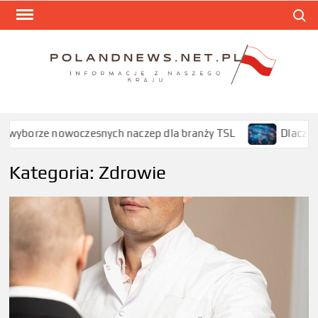
Skip
Search
to
content
POL
Informa
z nasze
kraju
esnych naczep dla branży TSL
Dlaczego transport RoRo
Kategoria:
Zdrowie