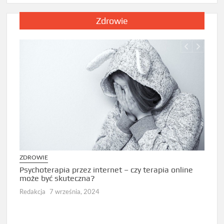
Zdrowie
ZDROWIE
ZDRO
Psychoterapia przez internet – czy terapia online
Jak d
może być skuteczna?
diag
Redakcja
7 września, 2024
Redak