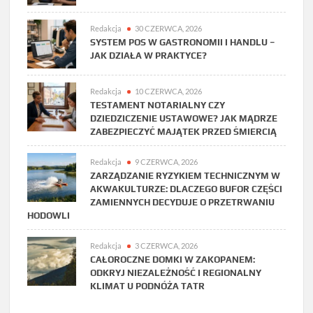
Redakcja
30 CZERWCA, 2026
SYSTEM POS W GASTRONOMII I HANDLU –
JAK DZIAŁA W PRAKTYCE?
Redakcja
10 CZERWCA, 2026
TESTAMENT NOTARIALNY CZY
DZIEDZICZENIE USTAWOWE? JAK MĄDRZE
ZABEZPIECZYĆ MAJĄTEK PRZED ŚMIERCIĄ
Redakcja
9 CZERWCA, 2026
ZARZĄDZANIE RYZYKIEM TECHNICZNYM W
AKWAKULTURZE: DLACZEGO BUFOR CZĘŚCI
ZAMIENNYCH DECYDUJE O PRZETRWANIU
HODOWLI
Redakcja
3 CZERWCA, 2026
CAŁOROCZNE DOMKI W ZAKOPANEM:
ODKRYJ NIEZALEŻNOŚĆ I REGIONALNY
KLIMAT U PODNÓŻA TATR