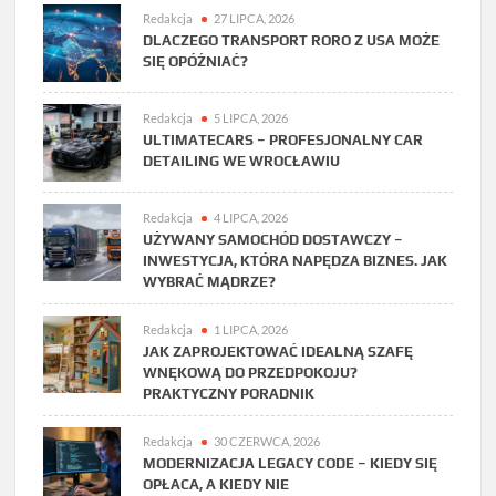
Redakcja
27 LIPCA, 2026
DLACZEGO TRANSPORT RORO Z USA MOŻE
SIĘ OPÓŹNIAĆ?
Redakcja
5 LIPCA, 2026
ULTIMATECARS – PROFESJONALNY CAR
DETAILING WE WROCŁAWIU
Redakcja
4 LIPCA, 2026
UŻYWANY SAMOCHÓD DOSTAWCZY –
INWESTYCJA, KTÓRA NAPĘDZA BIZNES. JAK
WYBRAĆ MĄDRZE?
Redakcja
1 LIPCA, 2026
JAK ZAPROJEKTOWAĆ IDEALNĄ SZAFĘ
WNĘKOWĄ DO PRZEDPOKOJU?
PRAKTYCZNY PORADNIK
Redakcja
30 CZERWCA, 2026
MODERNIZACJA LEGACY CODE – KIEDY SIĘ
OPŁACA, A KIEDY NIE