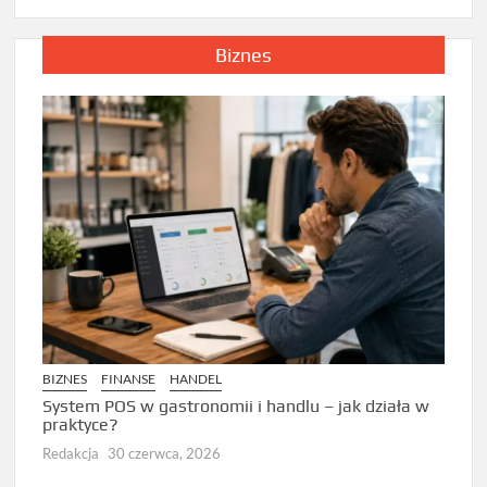
Biznes
BIZNE
Zarzą
BIZNES
FINANSE
HANDEL
Dlacz
prze
System POS w gastronomii i handlu – jak działa w
praktyce?
Redak
Redakcja
30 czerwca, 2026