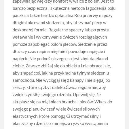
zapewniając większy komfort w walce z bólem. Jest to
bardzo bezpieczna i skuteczna metoda łagodzenia bólu
paczki, a także bardzo opłacalna.Rób przerwy między
długimi okresami siedzenia, aby utrzymać plecy w
doskonałej formie. Regularne spacery lub po prostu
wstawanie i wykonywanie ćwiczeń rozciągających
pomoże zapobiegać bólom pleców. Siedzenie przez
dłuższy czas napina mięśnie i powoduje napięcie i
napięcie.Nie podnoś niczego, co jest zbyt daleko od
ciebie. Zawsze zbliżaj się do obiektu i nie obracaj się,
aby złapać coś, jak na przykład na tylnym siedzeniu
samochodu. Nie wyciągaj się z kanapy i nie sięgaj po
rzeczy, które są zbyt daleko.Ćwicz regularnie, aby
zwiększyć siłę swojego rdzenia. Upewnij się, że
skupiasz się na mięśniach brzucha i pleców. Włącz do
swojego planu ćwiczeń wiele ćwiczeń siłowych i
elastycznych, które pomogą Ci utrzymać silny i
elastyczny rdzeń, co zmniejsza ryzyko wystąpienia