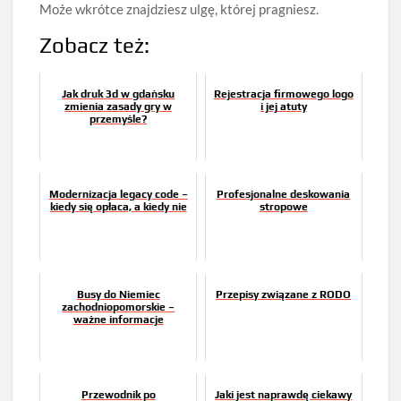
Może wkrótce znajdziesz ulgę, której pragniesz.
Zobacz też:
Jak druk 3d w gdańsku
Rejestracja firmowego logo
zmienia zasady gry w
i jej atuty
przemyśle?
Modernizacja legacy code –
Profesjonalne deskowania
kiedy się opłaca, a kiedy nie
stropowe
Busy do Niemiec
Przepisy związane z RODO
zachodniopomorskie –
ważne informacje
Przewodnik po
Jaki jest naprawdę ciekawy