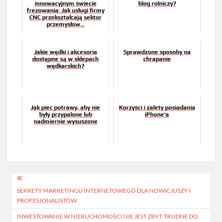
innowacyjnym świecie
blog rolniczy?
frezowania: Jak usługi firmy
CNC przekształcają sektor
przemysłow...
Jakie wędki i akcesoria
Sprawdzone sposoby na
dostępne są w sklepach
chrapanie
wędkarskich?
Jak piec potrawy, aby nie
Korzyści i zalety posiadania
były przypalone lub
iPhone'a
nadmiernie wysuszone
Nawigacja
SEKRETY MARKETINGU INTERNETOWEGO DLA NOWICJUSZY I
wpisu
PROFESJONALISTÓW
INWESTOWANIE W NIERUCHOMOŚCI NIE JEST ZBYT TRUDNE DO