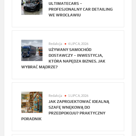
ULTIMATECARS –
PROFESJONALNY CAR DETAILING
WE WROCŁAWIU
Redakcja
4 LIPCA, 2026
UŻYWANY SAMOCHÓD
DOSTAWCZY – INWESTYCJA,
KTÓRA NAPĘDZA BIZNES. JAK
WYBRAĆ MĄDRZE?
Redakcja
1 LIPCA, 2026
JAK ZAPROJEKTOWAĆ IDEALNĄ
SZAFĘ WNĘKOWĄ DO
PRZEDPOKOJU? PRAKTYCZNY
PORADNIK