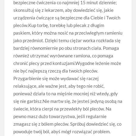
bezpieczne ćwiczenia co najmniej 15 minut dziennie;
skonsultuj się z lekarzem, aby dowiedzieć się, jakie
urządzenia ćwiczące są bezpieczne dla Ciebie i Twoich
pleców.Kup torbę, torebkę lub plecak z długim
paskiem, który można nosić na przeciwległym ramieniu
jako przedmiot. Dzięki temu ciężar worka rozkłada się
bardziej równomiernie po obu stronach ciała. Pomaga
również utrzymać wyrównane ramiona, co pomaga
chronić plecy przed kontuzjami.Wygodne leżenie może
nie być najlepszą rzeczą dla twoich pleców.
Przygarbienie się może wydawać się raczej
relaksujące, ale ważne jest, aby tego nie robić,
ponieważ działa to na mięśnie mocniej niż wtedy, gdy
się nie garbisz.Nie martw się, że jesteś jedyną osobą na
świecie, która cierpi na przewlekły ból pleców. Na
pewno masz dużo towarzystwa, jeśli regularnie
zmagasz się z bólem pleców. Spróbuj dowiedzieć się, co
powoduje twój ból, abyś mógł rozwiązać problem.