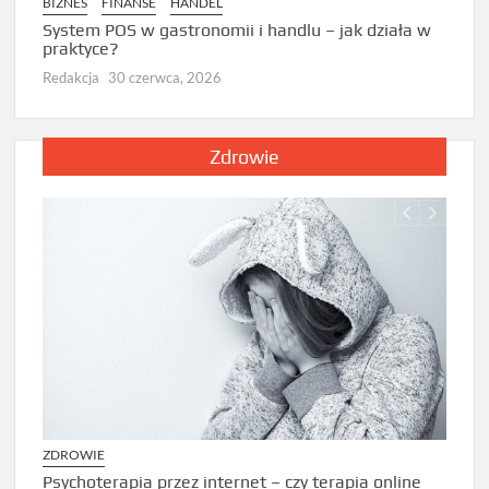
BIZNES
FINANSE
HANDEL
Dlacz
prze
System POS w gastronomii i handlu – jak działa w
praktyce?
Redak
Redakcja
30 czerwca, 2026
Zdrowie
ZDROWIE
ZDRO
Psychoterapia przez internet – czy terapia online
Jak d