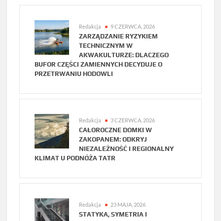
Redakcja
9 CZERWCA, 2026
ZARZĄDZANIE RYZYKIEM
TECHNICZNYM W
AKWAKULTURZE: DLACZEGO
BUFOR CZĘŚCI ZAMIENNYCH DECYDUJE O
PRZETRWANIU HODOWLI
Redakcja
3 CZERWCA, 2026
CAŁOROCZNE DOMKI W
ZAKOPANEM: ODKRYJ
NIEZALEŻNOŚĆ I REGIONALNY
KLIMAT U PODNÓŻA TATR
Redakcja
23 MAJA, 2026
STATYKA, SYMETRIA I