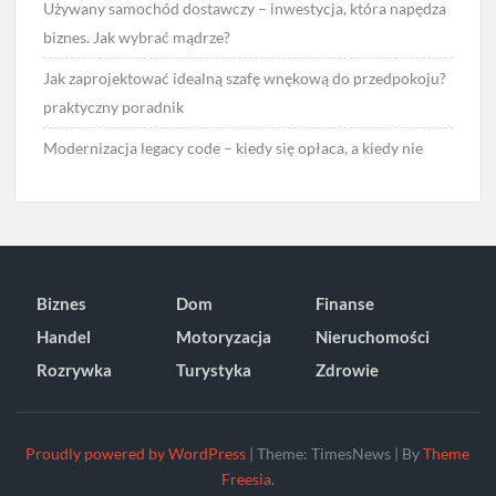
Używany samochód dostawczy – inwestycja, która napędza
biznes. Jak wybrać mądrze?
Jak zaprojektować idealną szafę wnękową do przedpokoju?
praktyczny poradnik
Modernizacja legacy code – kiedy się opłaca, a kiedy nie
Biznes
Dom
Finanse
Handel
Motoryzacja
Nieruchomości
Rozrywka
Turystyka
Zdrowie
Proudly powered by WordPress
|
Theme: TimesNews
|
By
Theme
Freesia
.