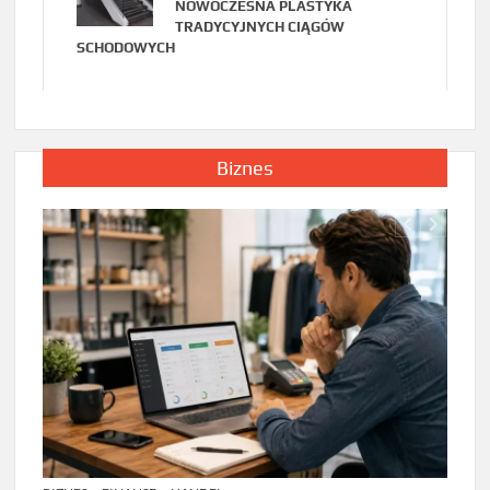
NOWOCZESNA PLASTYKA
TRADYCYJNYCH CIĄGÓW
SCHODOWYCH
Biznes
BIZNE
Zarzą