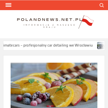
Skip
Search
to
content
POL
Informa
z nasze
kraju
ecars – profesjonalny car detailing we Wrocławiu
Używan