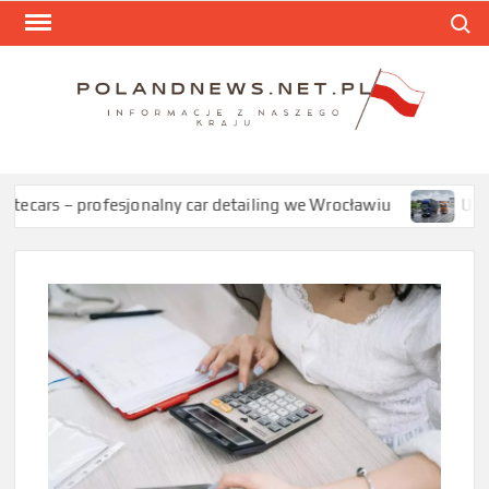
Skip
Search
to
content
POL
Informa
z nasze
kraju
profesjonalny car detailing we Wrocławiu
Używany samoc