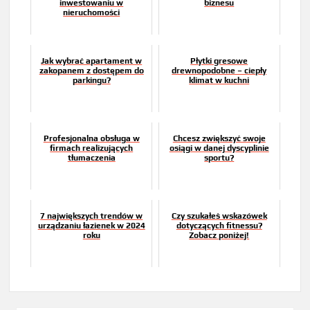
inwestowaniu w
biznesu
nieruchomości
Jak wybrać apartament w
Płytki gresowe
zakopanem z dostępem do
drewnopodobne – ciepły
parkingu?
klimat w kuchni
Profesjonalna obsługa w
Chcesz zwiększyć swoje
firmach realizujących
osiągi w danej dyscyplinie
tłumaczenia
sportu?
7 największych trendów w
Czy szukałeś wskazówek
urządzaniu łazienek w 2024
dotyczących fitnessu?
roku
Zobacz poniżej!