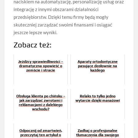
naciskiem na automatyzację, personalizację usług oraz
integrację z innymi obszarami działalności
przedsiębiorstw. Dzięki temu firmy będą mogły
skuteczniej zarządzać swoimi finansami i osiągać
jeszcze lepsze wyniki.
Zobacz też:
Jeźdźcy sprawiedliwości –
Aparaty ortodontyczne
dramatyczna opowieść o
pasujące dosłownie na
zemście i stracie
każdego
Obsługa klienta po chińsku –
Relaks to tylko jedno
jak zarządzać zwrotami i
wytarcie dzięki masażowi
reklamacjami z dalekiego
wschodu?
Odpocznij od zmartwień,
Zadbaj o profesjonalne
przeczytaj ten artykuł o
tłumaczenia dla swojego