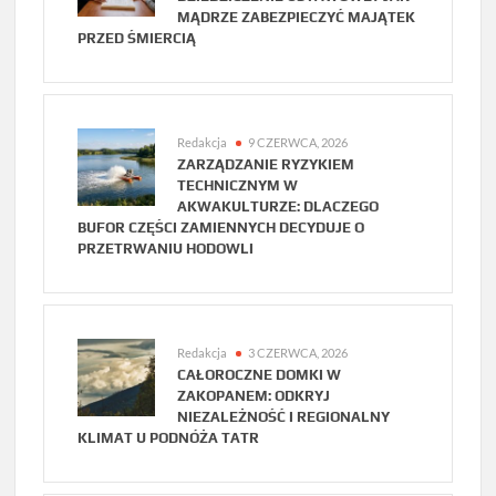
MĄDRZE ZABEZPIECZYĆ MAJĄTEK
PRZED ŚMIERCIĄ
Redakcja
9 CZERWCA, 2026
ZARZĄDZANIE RYZYKIEM
TECHNICZNYM W
AKWAKULTURZE: DLACZEGO
BUFOR CZĘŚCI ZAMIENNYCH DECYDUJE O
PRZETRWANIU HODOWLI
Redakcja
3 CZERWCA, 2026
CAŁOROCZNE DOMKI W
ZAKOPANEM: ODKRYJ
NIEZALEŻNOŚĆ I REGIONALNY
KLIMAT U PODNÓŻA TATR