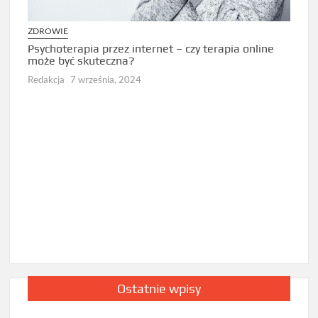
ZDROWIE
ZDRO
Psychoterapia przez internet – czy terapia online
Jak d
może być skuteczna?
diag
Redakcja
7 września, 2024
Redak
Ostatnie wpisy