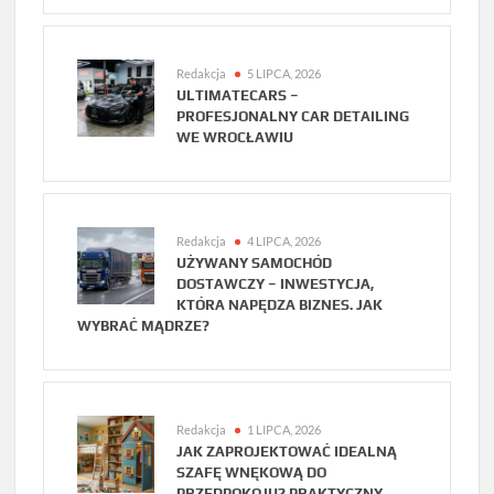
Redakcja
5 LIPCA, 2026
ULTIMATECARS –
PROFESJONALNY CAR DETAILING
WE WROCŁAWIU
Redakcja
4 LIPCA, 2026
UŻYWANY SAMOCHÓD
DOSTAWCZY – INWESTYCJA,
KTÓRA NAPĘDZA BIZNES. JAK
WYBRAĆ MĄDRZE?
Redakcja
1 LIPCA, 2026
JAK ZAPROJEKTOWAĆ IDEALNĄ
SZAFĘ WNĘKOWĄ DO
PRZEDPOKOJU? PRAKTYCZNY