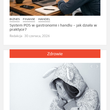
BIZNE
Zarzą
BIZNES
FINANSE
HANDEL
Dlacz
prze
System POS w gastronomii i handlu – jak działa w
praktyce?
Redak
Redakcja
30 czerwca, 2026
Zdrowie