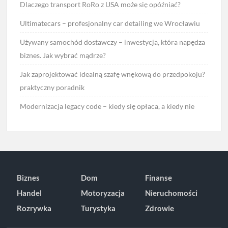
Dlaczego transport RoRo z USA może się opóźniać?
Ultimatecars – profesjonalny car detailing we Wrocławiu
Używany samochód dostawczy – inwestycja, która napędza
biznes. Jak wybrać mądrze?
Jak zaprojektować idealną szafę wnękową do przedpokoju?
praktyczny poradnik
Modernizacja legacy code – kiedy się opłaca, a kiedy nie
Biznes
Dom
Finanse
Handel
Motoryzacja
Nieruchomości
Rozrywka
Turystyka
Zdrowie