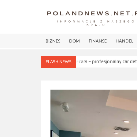
Skip
to
content
BIZNES
DOM
FINANSE
HANDEL
iać?
Ultimatecars – profesjonalny car detailing we Wroc
FLASH NEWS