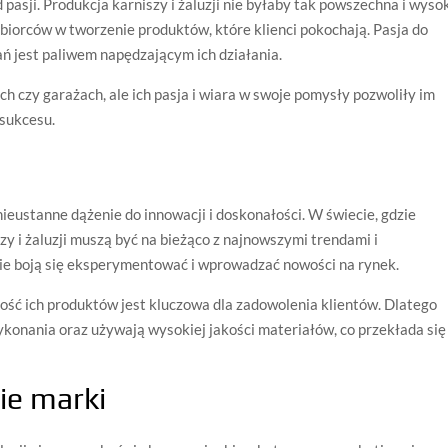
d pasji. Produkcja karniszy i żaluzji nie byłaby tak powszechna i wyso
biorców w tworzenie produktów, które klienci pokochają. Pasja do
ń jest paliwem napędzającym ich działania.
h czy garażach, ale ich pasja i wiara w swoje pomysły pozwoliły im
 sukcesu.
ieustanne dążenie do innowacji i doskonałości. W świecie, gdzie
zy i żaluzji muszą być na bieżąco z najnowszymi trendami i
 nie boją się eksperymentować i wprowadzać nowości na rynek.
akość ich produktów jest kluczowa dla zadowolenia klientów. Dlatego
ykonania oraz używają wysokiej jakości materiałów, co przekłada się
ie marki