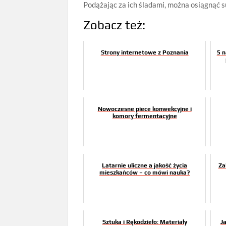
Podążając za ich śladami, można osiągnąć 
Zobacz też:
Strony internetowe z Poznania
5 n
Nowoczesne piece konwekcyjne i
komory fermentacyjne
Latarnie uliczne a jakość życia
Za
mieszkańców – co mówi nauka?
Sztuka i Rękodzieło: Materiały
J