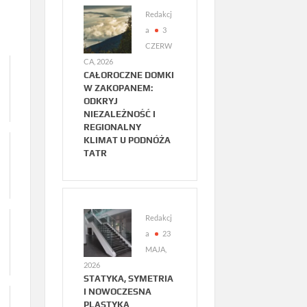
Redakcj
a
3
CZERW
CA, 2026
CAŁOROCZNE DOMKI
W ZAKOPANEM:
ODKRYJ
NIEZALEŻNOŚĆ I
REGIONALNY
KLIMAT U PODNÓŻA
TATR
Redakcj
a
23
MAJA,
2026
STATYKA, SYMETRIA
I NOWOCZESNA
PLASTYKA