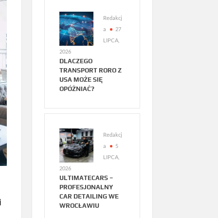
Redakcj
a
27
LIPCA,
2026
DLACZEGO
TRANSPORT RORO Z
USA MOŻE SIĘ
OPÓŹNIAĆ?
Redakcj
a
5
LIPCA,
2026
ULTIMATECARS –
PROFESJONALNY
CAR DETAILING WE
i
WROCŁAWIU