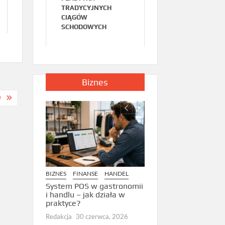
TRADYCYJNYCH
CIĄGÓW
SCHODOWYCH
Biznes
U
BIZNES
BIZNES
FINANSE
HANDEL
egacy code –
Zarządzanie ryzykiem
a, a kiedy nie
technicznym w
System POS w gastronomii
akwakulturze: Dlacze
i handlu – jak działa w
wca, 2026
bufor części zamienny
praktyce?
decyduje o przetrwani
Redakcja
30 czerwca, 2026
hodowli