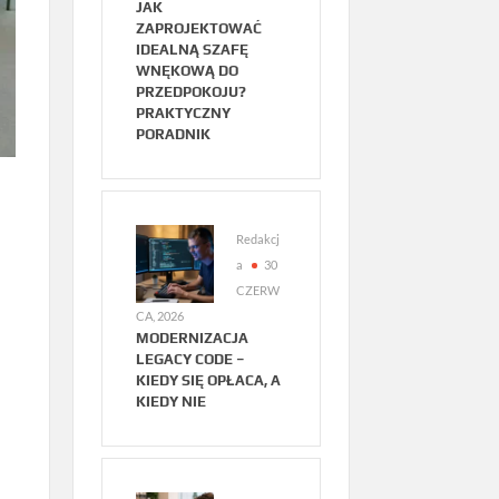
JAK
ZAPROJEKTOWAĆ
IDEALNĄ SZAFĘ
WNĘKOWĄ DO
PRZEDPOKOJU?
PRAKTYCZNY
PORADNIK
Redakcj
a
30
CZERW
CA, 2026
MODERNIZACJA
LEGACY CODE –
KIEDY SIĘ OPŁACA, A
KIEDY NIE