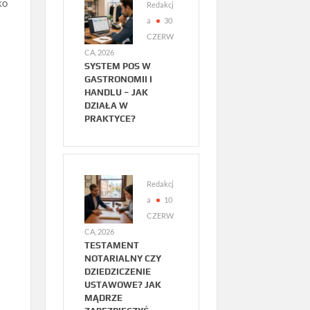
ko
Redakcj
a
30
CZERW
CA, 2026
SYSTEM POS W
GASTRONOMII I
HANDLU – JAK
DZIAŁA W
PRAKTYCE?
Redakcj
a
10
CZERW
CA, 2026
TESTAMENT
NOTARIALNY CZY
DZIEDZICZENIE
USTAWOWE? JAK
MĄDRZE