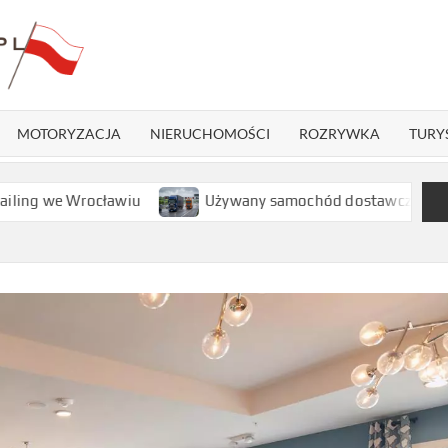
POLANDNEWS.NET
Informacje
z naszego
kraju
MOTORYZACJA
NIERUCHOMOŚCI
ROZRYWKA
TURY
ławiu
Używany samochód dostawczy – inwestycja, która