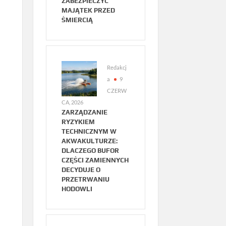
ZABEZPIECZYĆ
MAJĄTEK PRZED
ŚMIERCIĄ
Redakcj
a
9
CZERW
CA, 2026
ZARZĄDZANIE
RYZYKIEM
TECHNICZNYM W
AKWAKULTURZE:
DLACZEGO BUFOR
CZĘŚCI ZAMIENNYCH
DECYDUJE O
PRZETRWANIU
HODOWLI