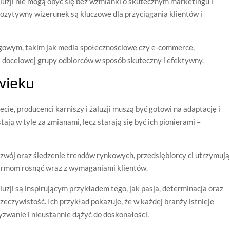
luzji nie mogą obyć się bez wzmianki o skutecznym marketingu i
ozytywny wizerunek są kluczowe dla przyciągania klientów i
owym, takim jak media społecznościowe czy e-commerce,
ej docelowej grupy odbiorców w sposób skuteczny i efektywny.
wieku
cie, producenci karniszy i żaluzji muszą być gotowi na adaptację i
tają w tyle za zmianami, lecz starają się być ich pionierami –
ozwój oraz śledzenie trendów rynkowych, przedsiębiorcy ci utrzymują
firmom rosnąć wraz z wymaganiami klientów.
luzji są inspirującym przykładem tego, jak pasja, determinacja oraz
eczywistość. Ich przykład pokazuje, że w każdej branży istnieje
wyzwanie i nieustannie dążyć do doskonałości.