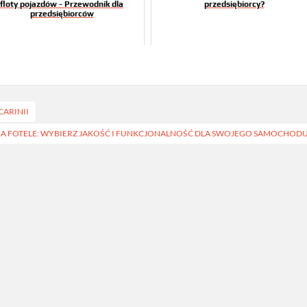
floty pojazdów - Przewodnik dla
przedsiębiorcy?
przedsiębiorców
CARINII
 FOTELE: WYBIERZ JAKOŚĆ I FUNKCJONALNOŚĆ DLA SWOJEGO SAMOCHOD
BIZNES
BIZNES
Zgubiona karta czy
Modernizacja l
zapomniany PIN? Dlaczego
kiedy się opłac
biometria to najtańsze
Redakcja
30 czer
rozwiązanie
Redakcja
8 kwietnia, 2026