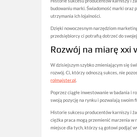
Historie sukcesu producentów karniszy i ża
budowaniu marki. Świadomość marki oraz p
utrzymania ich lojalności.
Dzięki nowoczesnym narzędziom marketing
przedsiębiorcy ci potrafią dotrzeć do swoj
Rozwój na miarę xxi 
W dzisiejszym szybko zmieniającym się świe
rozwój. Ci, którzy odnoszą sukces, nie pozos
rolmajster.pl
.
Poprzez ciągłe inwestowanie w badania i r
swoją pozycję na rynku i pozwalają swoim 
Historie sukcesu producentów karniszy i ża
ciężka praca mogą przemienić marzenia w rz
miejsce dla tych, którzy są gotowi podjąć 