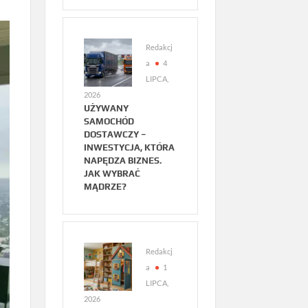
Redakcj
a
4
LIPCA,
2026
UŻYWANY
SAMOCHÓD
DOSTAWCZY –
INWESTYCJA, KTÓRA
NAPĘDZA BIZNES.
JAK WYBRAĆ
MĄDRZE?
Redakcj
a
1
LIPCA,
2026