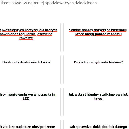
sukces nawet w najmniej spodziewanych dziedzinach.
ajważniejszych korzyści, dla których
Solidne porady dotyczące baseballu,
powinieneś regularnie jeździć na
które mogą pomóc każdemu
rowerze
Doskonały dealer marki Iveco
Po co komu hydraulik kraków?
lety montowania we wnętrzu taśm
Jak wybrać idealny stolik kawowy lub
LED
ławę
ak znaleźć najlepsze ubezpieczenie
Jak sprawdzić dokładnie bik danego