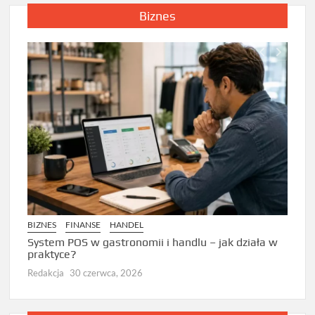
Biznes
BIZNE
Zarzą
BIZNES
FINANSE
HANDEL
Dlacz
prze
System POS w gastronomii i handlu – jak działa w
praktyce?
Redak
Redakcja
30 czerwca, 2026