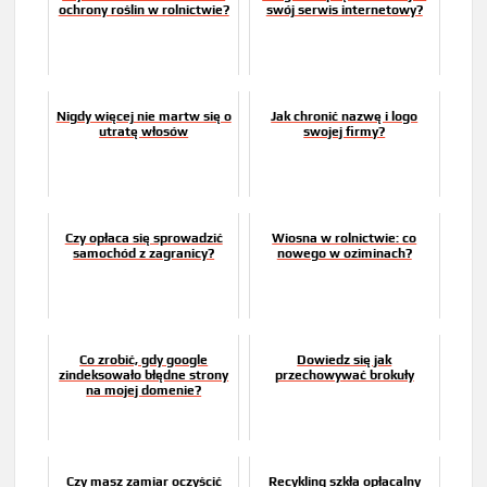
ochrony roślin w rolnictwie?
swój serwis internetowy?
Nigdy więcej nie martw się o
Jak chronić nazwę i logo
utratę włosów
swojej firmy?
Czy opłaca się sprowadzić
Wiosna w rolnictwie: co
samochód z zagranicy?
nowego w oziminach?
Co zrobić, gdy google
Dowiedz się jak
zindeksowało błędne strony
przechowywać brokuły
na mojej domenie?
Czy masz zamiar oczyścić
Recykling szkła opłacalny