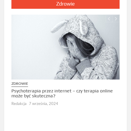
Zdrowie
ZDROWIE
ZDRO
Psychoterapia przez internet – czy terapia online
Jak d
może być skuteczna?
diag
Redakcja
7 września, 2024
Redak