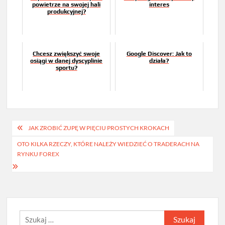
powietrze na swojej hali
interes
produkcyjnej?
Chcesz zwiększyć swoje
Google Discover: Jak to
osiągi w danej dyscyplinie
działa?
sportu?
Nawigacja
JAK ZROBIĆ ZUPĘ W PIĘCIU PROSTYCH KROKACH
wpisu
OTO KILKA RZECZY, KTÓRE NALEŻY WIEDZIEĆ O TRADERACH NA
RYNKU FOREX
Szukaj: