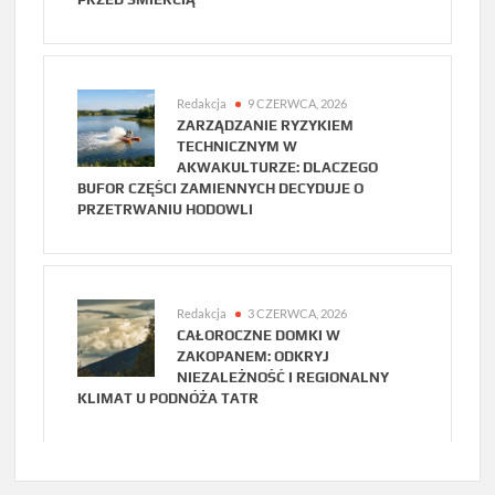
Redakcja
9 CZERWCA, 2026
ZARZĄDZANIE RYZYKIEM
TECHNICZNYM W
AKWAKULTURZE: DLACZEGO
BUFOR CZĘŚCI ZAMIENNYCH DECYDUJE O
PRZETRWANIU HODOWLI
Redakcja
3 CZERWCA, 2026
CAŁOROCZNE DOMKI W
ZAKOPANEM: ODKRYJ
NIEZALEŻNOŚĆ I REGIONALNY
KLIMAT U PODNÓŻA TATR