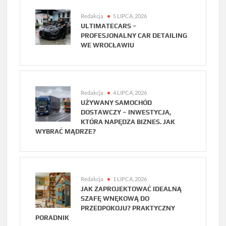
Redakcja
5 LIPCA, 2026
ULTIMATECARS –
PROFESJONALNY CAR DETAILING
WE WROCŁAWIU
Redakcja
4 LIPCA, 2026
UŻYWANY SAMOCHÓD
DOSTAWCZY – INWESTYCJA,
KTÓRA NAPĘDZA BIZNES. JAK
WYBRAĆ MĄDRZE?
Redakcja
1 LIPCA, 2026
JAK ZAPROJEKTOWAĆ IDEALNĄ
SZAFĘ WNĘKOWĄ DO
PRZEDPOKOJU? PRAKTYCZNY
PORADNIK