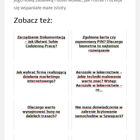
się wspaniałe małe istoty.
Zobacz też:
Zarządzanie Dokumentacją
Zgubiona karta czy
– Jak Ułatwić Sobie
zapomniany PIN? Dlaczego
Codzienną Pracę?
biometria to najtańsze
rozwiązanie
Jak wybrać firmę realizującą
Aerozole w lakiernictwie –
działania marketingu
Jakie techniki malowania
internetowego?
warto znać? Wstęp:
Aerozole w lakiernictwie –
re...
Dlaczego warto
Nie masz doświadczenia w
wynajmować busy na
zakresie licytowania
dalekich trasach?
samochodów w Szwajcarii?