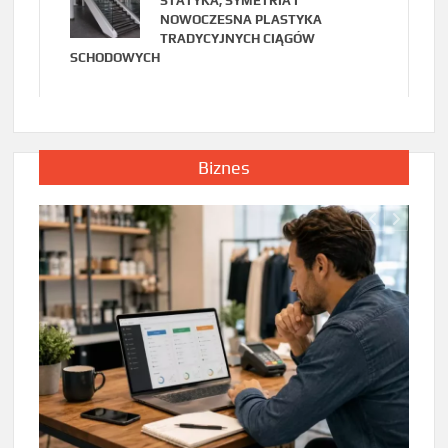
STATYKA, SYMETRIA I
NOWOCZESNA PLASTYKA
TRADYCYJNYCH CIĄGÓW
SCHODOWYCH
Biznes
BIZNE