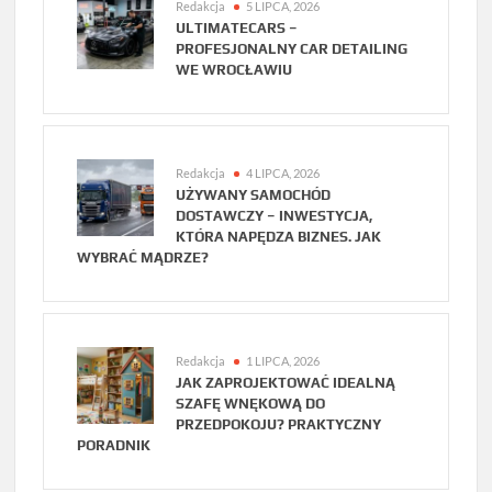
Redakcja
5 LIPCA, 2026
ULTIMATECARS –
PROFESJONALNY CAR DETAILING
WE WROCŁAWIU
Redakcja
4 LIPCA, 2026
UŻYWANY SAMOCHÓD
DOSTAWCZY – INWESTYCJA,
KTÓRA NAPĘDZA BIZNES. JAK
WYBRAĆ MĄDRZE?
Redakcja
1 LIPCA, 2026
JAK ZAPROJEKTOWAĆ IDEALNĄ
SZAFĘ WNĘKOWĄ DO
PRZEDPOKOJU? PRAKTYCZNY
PORADNIK