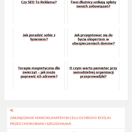
Czy SEO To Reklama?
Twoi dłużnicy unikają spłaty
swoich zobowiązań?
Jak poradzić sobie z
Jak przygotować się do
łysieniem?
bycia ekspertem w
ubezpieczeniach domów?
Terapia magnetyczna dla
O czym warto pamiętać przy
zwierząt – jak może
samodzielnej organizacji
poprawić ich zdrowie?
przeprowadzki?
Nawigacja
ZARZĄDZANIE MIKROKLIMATEM W CELU OCHRONY ROŚLIN
wpisu
PRZED CHOROBAMI I SZKODNIKAMI