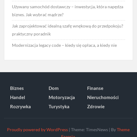
Używany samochód dostawczy – inwestycja, która napędza
biznes. Jak wybrać mądrze?
Jak zaprojektować idealną szafę wnękową do przedpokoju?
praktyczny poradnik
Modernizacja legacy code – kiedy się opłaca, a kiedy nie
Biznes
Dom
Finanse
Handel
Motoryzacja
Nieruchomości
Rozrywka
Turystyka
Zdrowie
Proudly powered by WordPress
|
Theme: TimesNews
|
By
Theme
Freesia
.