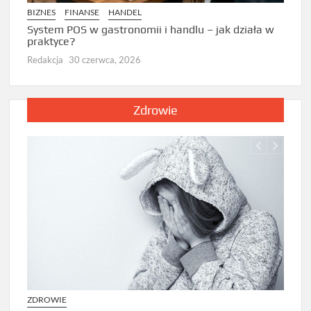
Zarzą
BIZNES
FINANSE
HANDEL
Dlacz
prze
System POS w gastronomii i handlu – jak działa w
praktyce?
Redak
Redakcja
30 czerwca, 2026
Zdrowie
ZDROWIE
ZDRO