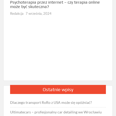
Psychoterapia przez internet – czy terapia online
Jak d
może być skuteczna?
diag
Redakcja
7 września, 2024
Redak
Ostatnie wpisy
Dlaczego transport RoRo z USA może się opóźniać?
Ultimatecars – profesjonalny car detailing we Wrocławiu