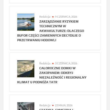
Redakcja
9 CZERWCA, 2026
ZARZĄDZANIE RYZYKIEM
TECHNICZNYM W
AKWAKULTURZE: DLACZEGO
BUFOR CZĘŚCI ZAMIENNYCH DECYDUJE O
PRZETRWANIU HODOWLI
Redakcja
3 CZERWCA, 2026
CAŁOROCZNE DOMKI W
ZAKOPANEM: ODKRYJ
NIEZALEŻNOŚĆ I REGIONALNY
KLIMAT U PODNÓŻA TATR
Redakcja
23 MAJA, 2026